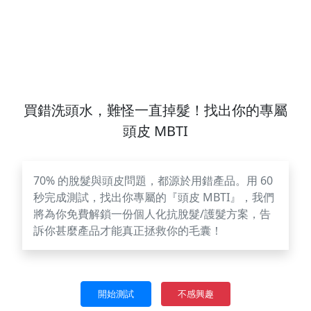
買錯洗頭水，難怪一直掉髮！找出你的專屬
頭皮 MBTI
70% 的脫髮與頭皮問題，都源於用錯產品。用 60
秒完成測試，找出你專屬的『頭皮 MBTI』，我們
將為你免費解鎖一份個人化抗脫髮/護髮方案，告
訴你甚麼產品才能真正拯救你的毛囊！
不感興趣
開始測試