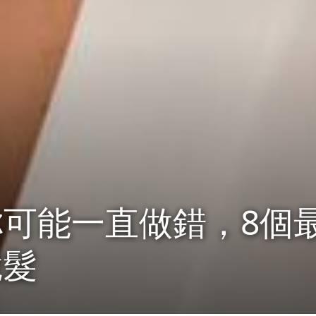
可能一直做錯，8個
脫髮