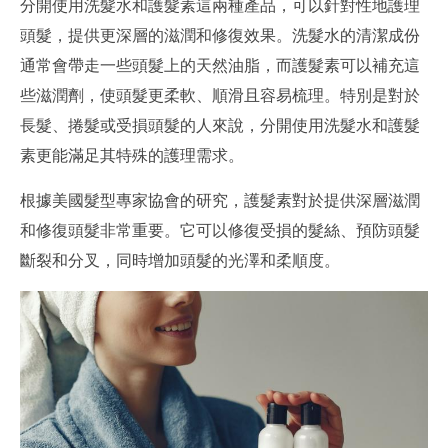
分開使用洗髮水和護髮素這兩種產品，可以針對性地護理
頭髮，提供更深層的滋潤和修復效果。洗髮水的清潔成份
通常會帶走一些頭髮上的天然油脂，而護髮素可以補充這
些滋潤劑，使頭髮更柔軟、順滑且容易梳理。特別是對於
長髮、捲髮或受損頭髮的人來說，分開使用洗髮水和護髮
素更能滿足其特殊的護理需求。
根據美國髮型專家協會的研究，護髮素對於提供深層滋潤
和修復頭髮非常重要。它可以修復受損的髮絲、預防頭髮
斷裂和分叉，同時增加頭髮的光澤和柔順度。