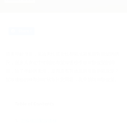
Share
0
隨著年齡增長，無論男性或女性都無法避免面對脫髮的情
況，很多人會在中年開始有髮線後移導致前額脫髮的問
題，除了年齡因素外，是否還有其他原因導致前額脫髮？
髮線後移的種類與症狀等注意問題，及早預防前額脫髮。
Table of Contents
怎樣確認髮線後移