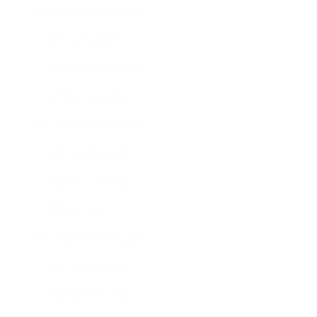
髮際線後移的症狀
前額脫髮
頭髮變得脆弱
M 字額脫髮
髮際線後移的類型
雄激素脫髮
休止期脫髮
少毛症
髮際線後移的成因
頻密塑造髮型
飲食不均衡