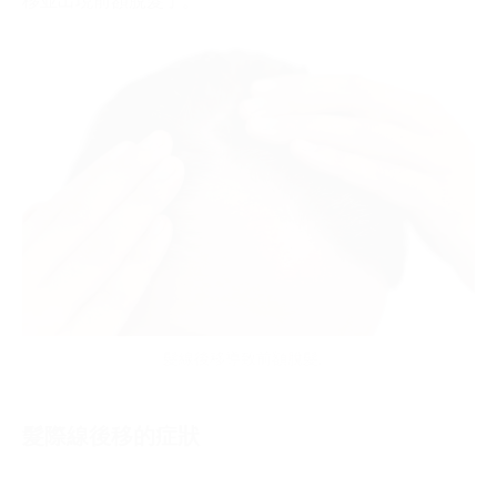
髮線後移導致前額脫髮。
髮際線後移的症狀