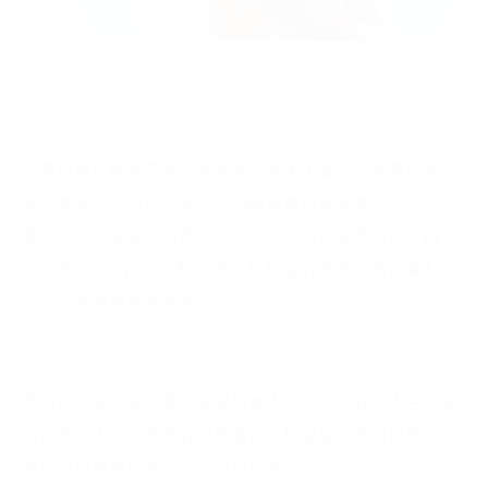
頻密使用頭髮造型產品，會損害頭皮毛囊。
2. 飲食不均衡
沒有攝取足夠的營養，時常吃一些加工食品等都有可能造
成營養缺乏，引起脫髮。必須確保每日攝取多元化的營
養，例如：菠菜、雞蛋、三文魚等。特別是蛋白質、鐵
質、及 Omega-3 等對頭髮生長有益的營養，倘若攝入不
足，頭髮將更容易脫落。
3. 壓力太大
壓力太大會導致大量頭髮更早進入休止期，香港人生活及
工作壓力大，因此更容易觸發休止期脫髮。壓力也有可能
會引起自身免疫性疾病，造成斑禿。