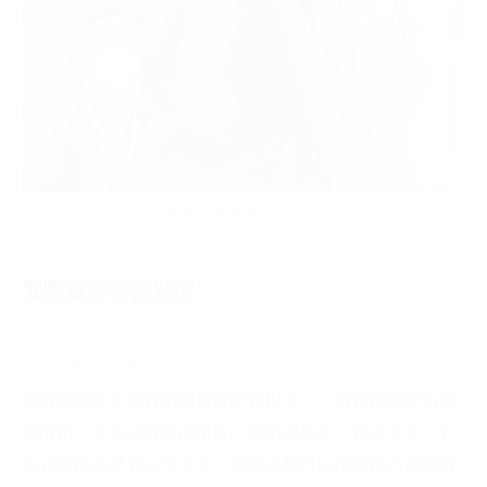
M字額脫髮是常見的男士髮線後移症狀。
髮際線後移的類型
1. 雄激素脫髮
雄激素脫髮是導致前額脫髮的原因之一，當體內的雙氫睾
酮增加，會造成脫髮的情況。雙氫睾酮是一種雄激素，它
對於男性的發育非常重要。雙氫睾酮可以讓男性特徵變得