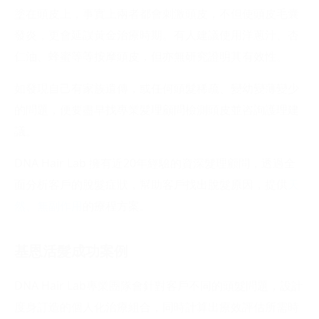
塗在頭皮上，事實上兩者都會刺激頭皮，不但使頭皮毛囊
發炎，更會延誤黃金治療時期。有人建議使用洋蔥汁、杏
仁油、蜂蜜等等按摩頭皮，但亦無研究證明其有效性。
如發現自己有家族遺傳，或任何頭髮稀疏、變幼變薄變少
的問題，便要盡早找專業髪理顧問檢測頭皮並咨詢護理建
議。
DNA Hair Lab 擁有近20年經驗的資深髮理顧問，透過全
面分析客戶的脫髮症狀，幫助客戶找出脫髮原因，提供
天
然、無副作用
的療程方案。
基恩活髮成功案例
DNA Hair Lab專業團隊會針對客戶不同的頭髮問題，設計
度身訂造的個人化治療組合，同時計算出療效評估所需時