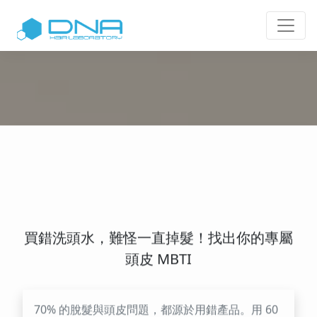
買錯洗頭水，難怪一直掉髮！找出你的專屬
頭皮 MBTI
70% 的脫髮與頭皮問題，都源於用錯產品。用 60
秒完成測試，找出你專屬的『頭皮 MBTI』，我們
將為你免費解鎖一份個人化抗脫髮/護髮方案，告
訴你甚麼產品才能真正拯救你的毛囊！
不感興趣
開始測試