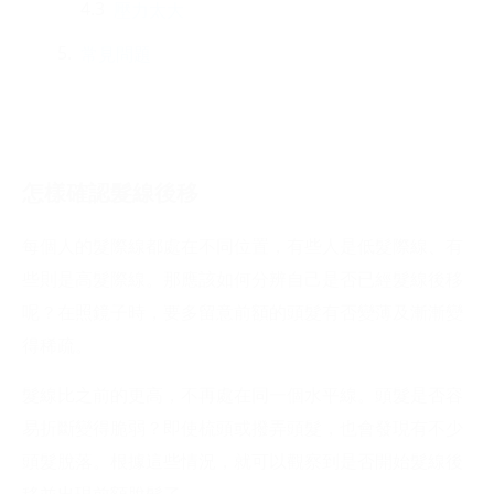
壓力太大
常見問題
怎樣確認髮線後移
每個人的髮際線都處在不同位置，有些人是低髮際線、有
些則是高髮際線。那應該如何分辨自己是否已經髮線後移
呢？在照鏡子時，要多留意前額的頭髮有否變薄及漸漸變
得稀疏。
髮線比之前的更高，不再處在同一個水平線。頭髮是否容
易折斷變得脆弱？即使梳頭或撥弄頭髮，也會發現有不少
頭髮脫落。根據這些情況，就可以觀察到是否開始髮線後
移並出現前額脫髮了。