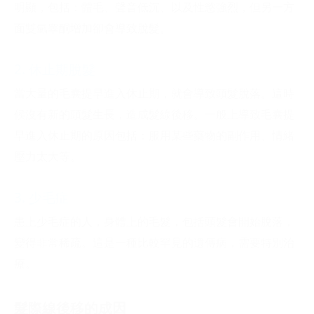
明顯，包括：體毛、聲音低沉、以及性慾強烈，但另一方
面雙氫睾酮增加卻會導致脫髮。
2. 休止期脫髮
當大量的毛囊提早進入休止期，就會導致頭髮脫落。這時
候沒有新的頭髮生長，造成髮線後移。一般上導致毛囊提
早進入休止期的原因包括：服用某些藥物的副作用、情緒
壓力太大等。
3. 少毛症
患上少毛症的人，身體上的毛髮，包括頭髮會開始脫落，
變得非常稀疏。這是一種比較罕見的遺傳病，需要特別治
療。
髮際線後移的成因