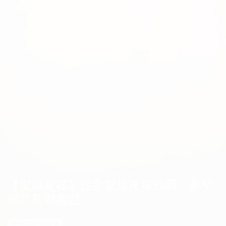
【髮線後移】注意髮線後移成因，及早
預防前額脫髮！
男性脫髮／雄性禿