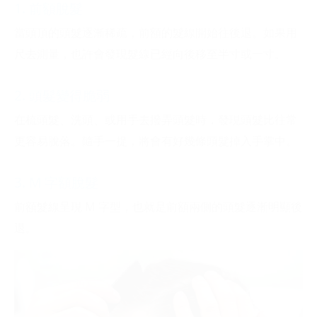
1. 前額脫髮
當頭頂的頭髮逐漸稀疏，前額的髮線開始往後退。如果用
尺去測量，也許會發現髮線已經向後移至半寸或一寸。
2. 頭髮變得脆弱
在梳頭髮、洗頭、或用手去撥弄頭髮時，發現頭髮比往常
更容易脫落。隨手一捉，將會有好幾條頭髮掉入手掌中。
3. M 字額脫髮
前額髮線呈現 M 字型，也就是前額兩側的頭髮逐漸明顯後
退。