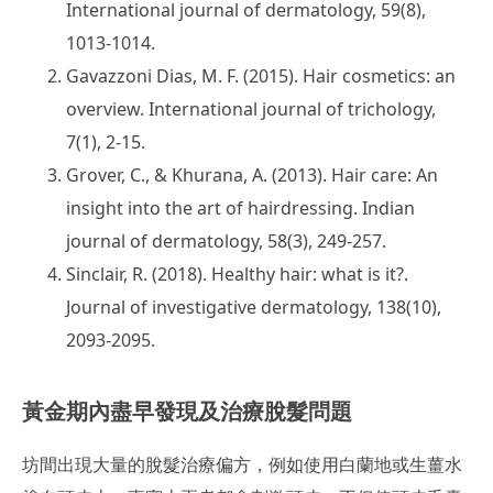
International journal of dermatology, 59(8),
1013-1014.
Gavazzoni Dias, M. F. (2015). Hair cosmetics: an
overview. International journal of trichology,
7(1), 2-15.
Grover, C., & Khurana, A. (2013). Hair care: An
insight into the art of hairdressing. Indian
journal of dermatology, 58(3), 249-257.
Sinclair, R. (2018). Healthy hair: what is it?.
Journal of investigative dermatology, 138(10),
2093-2095.
黃金期內盡早發現及治療脫髮問題
坊間出現大量的脫髮治療偏方，例如使用白蘭地或生薑水