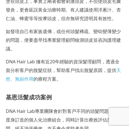
塗在頭皮上，事實上兩者都會刺激頭皮，不但使頭皮毛囊
發炎，更會延誤黃金治療時期。有人建議使用洋蔥汁、杏
仁油、蜂蜜等等按摩頭皮，但亦無研究證明其有效性。
如發現自己有家族遺傳，或任何頭髮稀疏、變幼變薄變少
的問題，便要盡早找專業髪理顧問檢測頭皮並咨詢護理建
議。
DNA Hair Lab 擁有近20年經驗的資深髮理顧問，透過全
面分析客戶的脫髮症狀，幫助客戶找出脫髮原因，提供
天
然、無副作用
的療程方案。
基恩活髮成功案例
DNA Hair Lab專業團隊會針對客戶不同的頭髮問題，設計
度身訂造的個人化治療組合，同時計算出療效評估所需時
間，絕不誇張療效，亦不會令求助者失望。