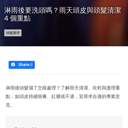
淋雨後要洗頭嗎？雨天頭皮與頭髮清潔
4 個重點
頭髮護理
Share
0
淋雨後頭髮濕了怎樣處理？了解雨天清潔、吹乾與護理重
點；如頭皮持續痕癢、紅腫或不適，宜尋求合適的專業意
見。