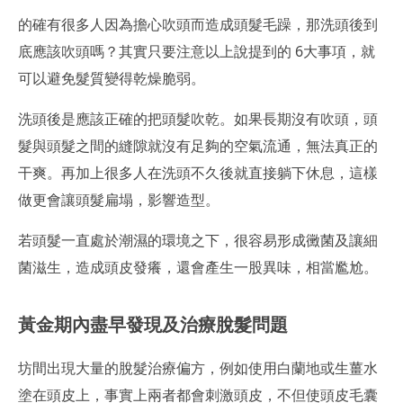
的確有很多人因為擔心吹頭而造成頭髮毛躁，那洗頭後到
底應該吹頭嗎？其實只要注意以上說提到的 6大事項，就
可以避免髮質變得乾燥脆弱。
洗頭後是應該正確的把頭髮吹乾。如果長期沒有吹頭，頭
髮與頭髮之間的縫隙就沒有足夠的空氣流通，無法真正的
干爽。再加上很多人在洗頭不久後就直接躺下休息，這樣
做更會讓頭髮扁塌，影響造型。
若頭髮一直處於潮濕的環境之下，很容易形成黴菌及讓細
菌滋生，造成頭皮發癢，還會產生一股異味，相當尷尬。
黃金期內盡早發現及治療脫髮問題
坊間出現大量的脫髮治療偏方，例如使用白蘭地或生薑水
塗在頭皮上，事實上兩者都會刺激頭皮，不但使頭皮毛囊