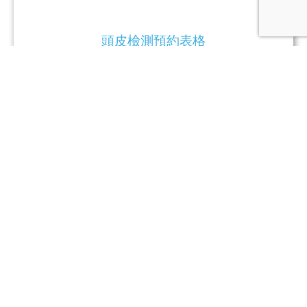
頭皮檢測預約表格
姓名 *
買錯洗頭水，難怪一直掉髮！找出你的專屬
年齡
頭皮 MBTI
70% 的脫髮與頭皮問題，都源於用錯產品。用 60
秒完成測試，找出你專屬的『頭皮 MBTI』，我們
性別
將為你免費解鎖一份個人化抗脫髮/護髮方案，告
訴你甚麼產品才能真正拯救你的毛囊！