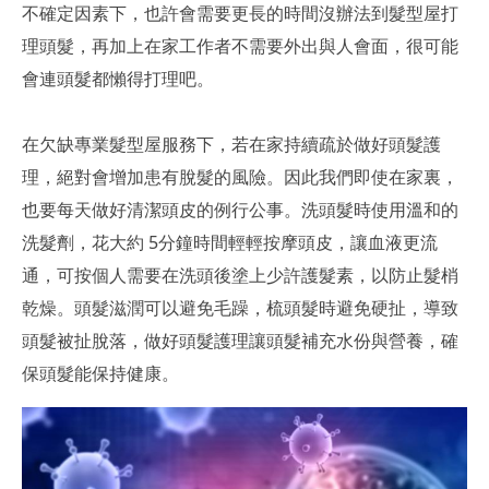
不確定因素下，也許會需要更長的時間沒辦法到髮型屋打
理頭髮，再加上在家工作者不需要外出與人會面，很可能
會連頭髮都懶得打理吧。
在欠缺專業髮型屋服務下，若在家持續疏於做好頭髮護
理，絕對會增加患有脫髮的風險。因此我們即使在家裏，
也要每天做好清潔頭皮的例行公事。洗頭髮時使用溫和的
洗髮劑，花大約 5分鐘時間輕輕按摩頭皮，讓血液更流
通，可按個人需要在洗頭後塗上少許護髮素，以防止髮梢
乾燥。頭髮滋潤可以避免毛躁，梳頭髮時避免硬扯，導致
頭髮被扯脫落，做好頭髮護理讓頭髮補充水份與營養，確
保頭髮能保持健康。