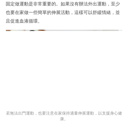
固定做運動是非常重要的。如果沒有辦法外出運動，至少
也要在家做一些簡單的伸展活動，這樣可以舒緩情緒，並
且促進血液循環。
買錯洗頭水，難怪一直掉髮！找出你的專屬
頭皮 MBTI
70% 的脫髮與頭皮問題，都源於用錯產品。用 60
秒完成測試，找出你專屬的『頭皮 MBTI』，我們
將為你免費解鎖一份個人化抗脫髮/護髮方案，告
訴你甚麼產品才能真正拯救你的毛囊！
若無法出門運動，也要注意在家保持適量伸展運動，以支援身心健
康。