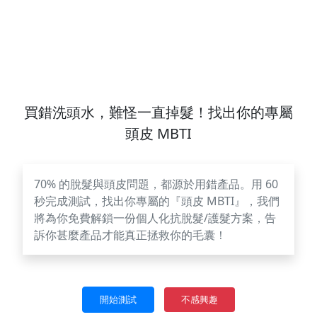
買錯洗頭水，難怪一直掉髮！找出你的專屬
頭皮 MBTI
70% 的脫髮與頭皮問題，都源於用錯產品。用 60
秒完成測試，找出你專屬的『頭皮 MBTI』，我們
將為你免費解鎖一份個人化抗脫髮/護髮方案，告
訴你甚麼產品才能真正拯救你的毛囊！
不感興趣
開始測試